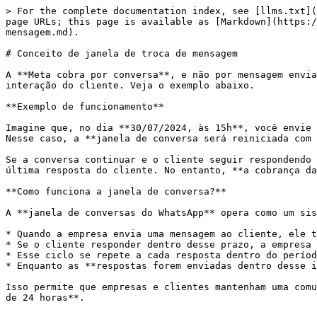
> For the complete documentation index, see [llms.txt](
page URLs; this page is available as [Markdown](https:/
mensagem.md).

# Conceito de janela de troca de mensagem

A **Meta cobra por conversa**, e não por mensagem envia
interação do cliente. Veja o exemplo abaixo.

**Exemplo de funcionamento**

Imagine que, no dia **30/07/2024, às 15h**, você envie 
Nesse caso, a **janela de conversa será reiniciada com 
Se a conversa continuar e o cliente seguir respondendo 
última resposta do cliente. No entanto, **a cobrança da
**Como funciona a janela de conversa?**

A **janela de conversas do WhatsApp** opera como um sis
* Quando a empresa envia uma mensagem ao cliente, ele t
* Se o cliente responder dentro desse prazo, a empresa 
* Esse ciclo se repete a cada resposta dentro do períod
* Enquanto as **respostas forem enviadas dentro desse i
Isso permite que empresas e clientes mantenham uma comu