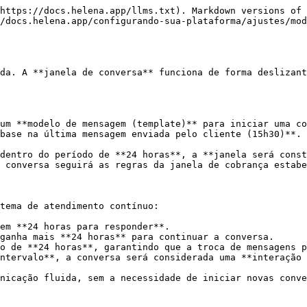
https://docs.helena.app/llms.txt). Markdown versions of 
/docs.helena.app/configurando-sua-plataforma/ajustes/mod
da. A **janela de conversa** funciona de forma deslizant
um **modelo de mensagem (template)** para iniciar uma co
base na última mensagem enviada pelo cliente (15h30)**.

dentro do período de **24 horas**, a **janela será const
 conversa seguirá as regras da janela de cobrança estabe
tema de atendimento contínuo:

em **24 horas para responder**.

ganha mais **24 horas** para continuar a conversa.

o de **24 horas**, garantindo que a troca de mensagens p
ntervalo**, a conversa será considerada uma **interação 
nicação fluida, sem a necessidade de iniciar novas conve