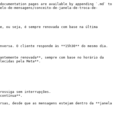
documentation pages are available by appending `.md` to 
elo-de-mensagens/conceito-de-janela-de-troca-de-
e, ou seja, é sempre renovada com base na última 
nversa. O cliente responde às **15h30** do mesmo dia. 
antemente renovada**, sempre com base no horário da 
lecidas pela Meta**.

rossiga sem interrupções.

contínua**.

rsas, desde que as mensagens estejam dentro da **janela 