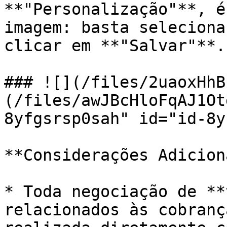
**"Personalização"**, é
imagem: basta seleciona
clicar em **"Salvar"**.

### ![](/files/2uaoxHhB
(/files/awJBcHloFqAJ1Ot
8yfgsrsp0sah" id="id-8y
**Considerações Adicion
* Toda negociação de **
relacionados às cobranç