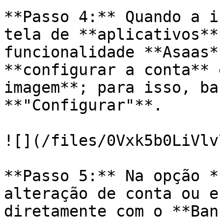
**Passo 4:** Quando a i
tela de **aplicativos**
funcionalidade **Asaas*
**configurar a conta** 
imagem**; para isso, ba
**"Configurar"**.

![](/files/0Vxk5b0LiVlv
**Passo 5:** Na opção *
alteração de conta ou e
diretamente com o **Ban