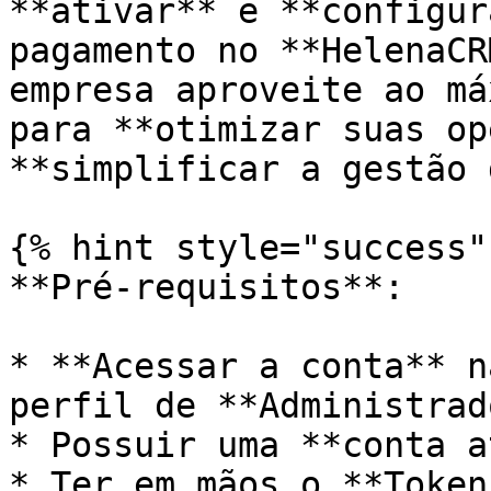
**ativar** e **configur
pagamento no **HelenaCR
empresa aproveite ao má
para **otimizar suas op
**simplificar a gestão 
{% hint style="success" 
**Pré-requisitos**:

* **Acessar a conta** n
perfil de **Administrad
* Possuir uma **conta a
* Ter em mãos o **Token