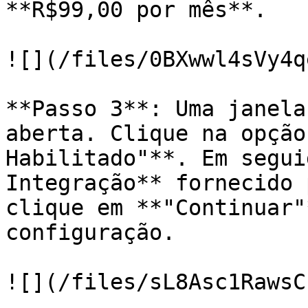
**R$99,00 por mês**.

![](/files/0BXwwl4sVy4q
**Passo 3**: Uma janela
aberta. Clique na opção
Habilitado"**. Em segui
Integração** fornecido 
clique em **"Continuar"
configuração.

![](/files/sL8Asc1RawsC