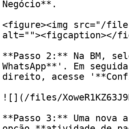
Negócio**.

<figure><img src="/file
alt=""><figcaption></fi
**Passo 2:** Na BM, sel
WhatsApp**'. Em seguida
direito, acesse '**Conf
![](/files/XoweR1KZ63J9
**Passo 3:** Uma nova a
opção **atividade de pa