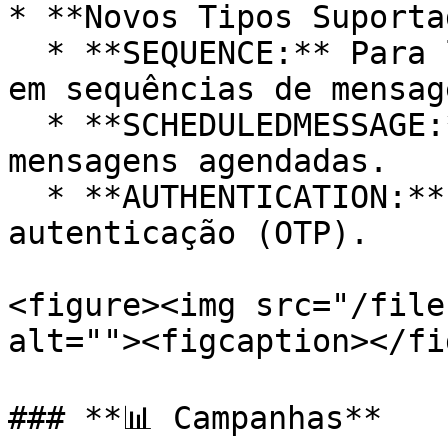
* **Novos Tipos Suporta
  * **SEQUENCE:** Para listar templates utilizados 
em sequências de mensage
  * **SCHEDULEDMESSAGE:** Para templates de 
mensagens agendadas.

  * **AUTHENTICATION:** Para templates de 
autenticação (OTP).

<figure><img src="/file
alt=""><figcaption></fi
### **📊 Campanhas**
