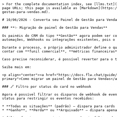
> For the complete documentation index, see [llms.txt](
page URLs; this page is available as [Markdown](https:/
gestao-para-vendas.md).

# 10/06/2026 - Converta seu Painel de Gestão para Venda
### **✨ Migração de painel de Gestão para Vendas**

Os painéis do CRM do tipo **Gestão** agora podem ser co
automações, Webhooks ou integrações existentes, pois o 
Durante o processo, o próprio administrador define o qu
contar com **funil comercial**, **métricas financeiras*
Caso precise reconsiderar, é possível reverter para o t
Saiba mais em:

<p align="center"><a href="https://docs.flw.chat/guide/
primary">Como migrar um painel de Gestão para Vendas</a
### 🔗 Filtro por status do card no webhook

Agora é possível filtrar os disparos de webhook de even
status para restringir os eventos recebidos:

* **Todas as situações** (padrão) — dispara para cards 
* **Ganho**, **Perda** ou **Arquivado** — dispara apena