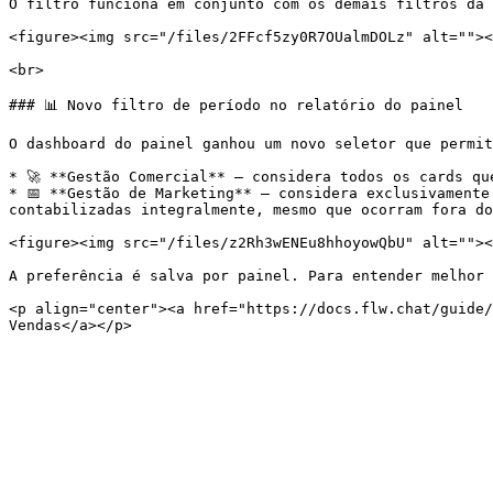
O filtro funciona em conjunto com os demais filtros da 
<figure><img src="/files/2FFcf5zy0R7OUalmDOLz" alt=""><
<br>

### 📊 Novo filtro de período no relatório do painel

O dashboard do painel ganhou um novo seletor que permit
* 🚀 **Gestão Comercial** — considera todos os cards qu
* 📅 **Gestão de Marketing** — considera exclusivamente
contabilizadas integralmente, mesmo que ocorram fora do
<figure><img src="/files/z2Rh3wENEu8hhoyowQbU" alt=""><
A preferência é salva por painel. Para entender melhor 
<p align="center"><a href="https://docs.flw.chat/guide/