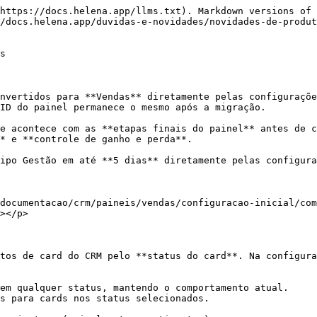
https://docs.helena.app/llms.txt). Markdown versions of 
/docs.helena.app/duvidas-e-novidades/novidades-de-produt
s

nvertidos para **Vendas** diretamente pelas configuraçõe
ID do painel permanece o mesmo após a migração.

e acontece com as **etapas finais do painel** antes de c
* e **controle de ganho e perda**.

ipo Gestão em até **5 dias** diretamente pelas configura
documentacao/crm/paineis/vendas/configuracao-inicial/com
></p>

tos de card do CRM pelo **status do card**. Na configura
em qualquer status, mantendo o comportamento atual.

s para cards nos status selecionados.
