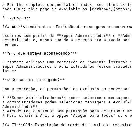
> For the complete documentation index, see [llms.txt](
page URLs; this page is available as [Markdown](https:/
# 27/05/2026

### 👥 **Atendimentos: Exclusão de mensagens em conversa
Usuários com perfil de **Super Administrador** e **Admi
desabilitado e, mesmo quando a seleção era ativada por 
nenhum.

**🔧 O que estava acontecendo?**

O sistema aplicava uma restrição de "somente leitura" e
Super Administradores e Administradores fossem tratados
las.**

**✅ O que foi corrigido?**

Com a correção, as permissões de exclusão em conversas 
* **Super Administradores** podem selecionar mensagens 
* Administradores podem selecionar mensagens e excluí-l
Administrador**

* Atendentes continuam sem permissão para selecionar me
* Para canais Z-API, a opção "Apagar para todos" só é e
### 🗂️ **CRM: Exportação de cards do funil com registro