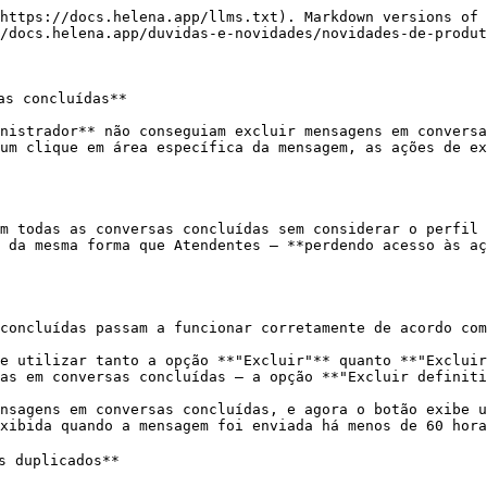
https://docs.helena.app/llms.txt). Markdown versions of 
/docs.helena.app/duvidas-e-novidades/novidades-de-produt
s concluídas**

nistrador** não conseguiam excluir mensagens em conversa
um clique em área específica da mensagem, as ações de ex
m todas as conversas concluídas sem considerar o perfil 
 da mesma forma que Atendentes — **perdendo acesso às aç
concluídas passam a funcionar corretamente de acordo com
e utilizar tanto a opção **"Excluir"** quanto **"Excluir
as em conversas concluídas — a opção **"Excluir definiti
nsagens em conversas concluídas, e agora o botão exibe u
xibida quando a mensagem foi enviada há menos de 60 hora
s duplicados**
