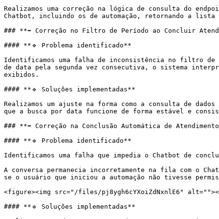
Realizamos uma correção na lógica de consulta do endpoi
Chatbot, incluindo os de automação, retornando a lista 
### **➡️ Correção no Filtro de Período ao Concluir Atend
#### **🔹 Problema identificado**

Identificamos uma falha de inconsistência no filtro de 
de data pela segunda vez consecutiva, o sistema interpr
exibidos.

#### **🔹 Soluções implementadas**

Realizamos um ajuste na forma como a consulta de dados 
que a busca por data funcione de forma estável e consis
### **➡️ Correção na Conclusão Automática de Atendimento
#### **🔹 Problema identificado**

Identificamos uma falha que impedia o Chatbot de conclu
A conversa permanecia incorretamente na fila com o Chat
se o usuário que iniciou a automação não tivesse permis
<figure><img src="/files/pj8ygh6cYXoiZdNxnlE6" alt=""><
#### **🔹 Soluções implementadas**
