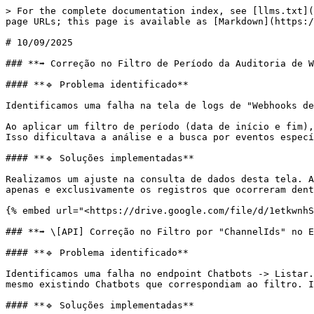
> For the complete documentation index, see [llms.txt](
page URLs; this page is available as [Markdown](https:/
# 10/09/2025

### **➡️ Correção no Filtro de Período da Auditoria de W
#### **🔹 Problema identificado**

Identificamos uma falha na tela de logs de "Webhooks de
Ao aplicar um filtro de período (data de início e fim),
Isso dificultava a análise e a busca por eventos especí
#### **🔹 Soluções implementadas**

Realizamos um ajuste na consulta de dados desta tela. A
apenas e exclusivamente os registros que ocorreram dent
{% embed url="<https://drive.google.com/file/d/1etkwnhS
### **➡️ \[API] Correção no Filtro por "ChannelIds" no E
#### **🔹 Problema identificado**

Identificamos uma falha no endpoint Chatbots -> Listar.
mesmo existindo Chatbots que correspondiam ao filtro. I
#### **🔹 Soluções implementadas**
