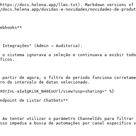
https://docs.helena.app/llms.txt). Markdown versions of 
/docs.helena.app/duvidas-e-novidades/novidades-de-produt
ebhooks**

 Integrações" (Admin → Auditoria).

 o sistema ignorava a seleção e continuava a exibir todo
ficos.

 partir de agora, o filtro de período funciona corretame
ro do intervalo de datas selecionado.

XOrZvL-aIwIgKiSK_N46EoUrl/view?usp=sharing>" %}

ndpoint de Listar Chatbots**

 Ao tentar utilizar o parâmetro ChannelIds para filtrar 
sso impedia a busca de automações por canal específico v