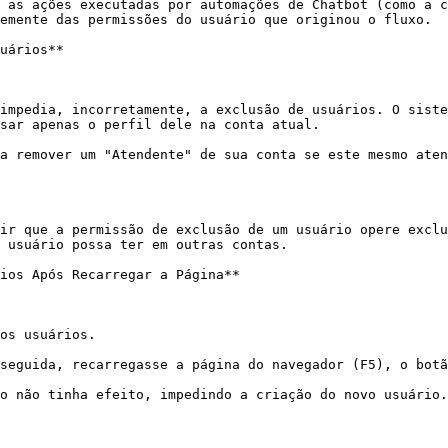
 as ações executadas por automações de Chatbot (como a c
emente das permissões do usuário que originou o fluxo.

uários**

impedia, incorretamente, a exclusão de usuários. O siste
sar apenas o perfil dele na conta atual.

a remover um "Atendente" de sua conta se este mesmo aten
ir que a permissão de exclusão de um usuário opere exclu
 usuário possa ter em outras contas.

ios Após Recarregar a Página**

os usuários.

seguida, recarregasse a página do navegador (F5), o botã
o não tinha efeito, impedindo a criação do novo usuário.
