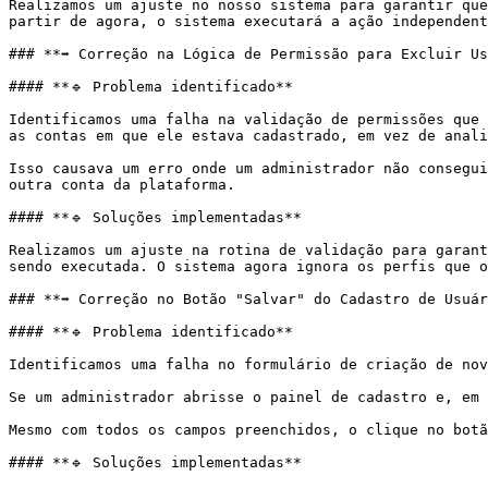
Realizamos um ajuste no nosso sistema para garantir que
partir de agora, o sistema executará a ação independent
### **➡️ Correção na Lógica de Permissão para Excluir Us
#### **🔹 Problema identificado**

Identificamos uma falha na validação de permissões que 
as contas em que ele estava cadastrado, em vez de anali
Isso causava um erro onde um administrador não consegui
outra conta da plataforma.

#### **🔹 Soluções implementadas**

Realizamos um ajuste na rotina de validação para garant
sendo executada. O sistema agora ignora os perfis que o
### **➡️ Correção no Botão "Salvar" do Cadastro de Usuár
#### **🔹 Problema identificado**

Identificamos uma falha no formulário de criação de nov
Se um administrador abrisse o painel de cadastro e, em 
Mesmo com todos os campos preenchidos, o clique no botã
#### **🔹 Soluções implementadas**
