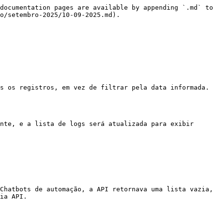
documentation pages are available by appending `.md` to 
o/setembro-2025/10-09-2025.md).

s os registros, em vez de filtrar pela data informada. 
nte, e a lista de logs será atualizada para exibir 
Chatbots de automação, a API retornava uma lista vazia, 
ia API.
